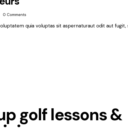
eurs
0
Comments
luptatem quia voluptas sit aspernaturaut odit aut fugit, 
p golf lessons &