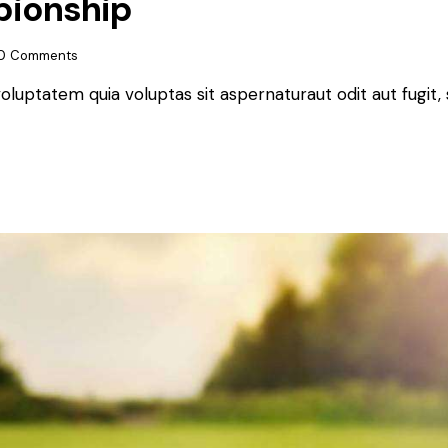
pionship
0
Comments
luptatem quia voluptas sit aspernaturaut odit aut fugit, 