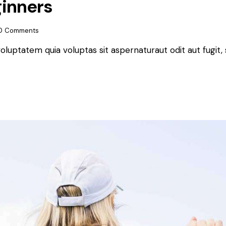
ginners
0
Comments
luptatem quia voluptas sit aspernaturaut odit aut fugit, 